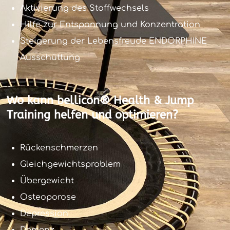
Aktivierung des Stoffwechsels
Hilfe zur Entspannung und Konzentration
Steigerung der Lebensfreude ENDORPHINE
Ausschüttung
Wo kann bellicon® Health & Jump
Training helfen und optimieren?
Rückenschmerzen
Gleichgewichtsproblem
Übergewicht
Osteoporose
Depression