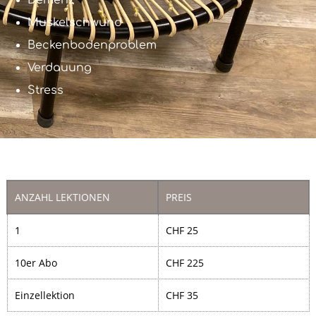
Demenz
Muskelschwund
Beckenbodenproblem
Verdauung
Stress
ANZAHL LEKTIONEN
PREIS
1
CHF 25
10er Abo
CHF 225
Einzellektion
CHF 35