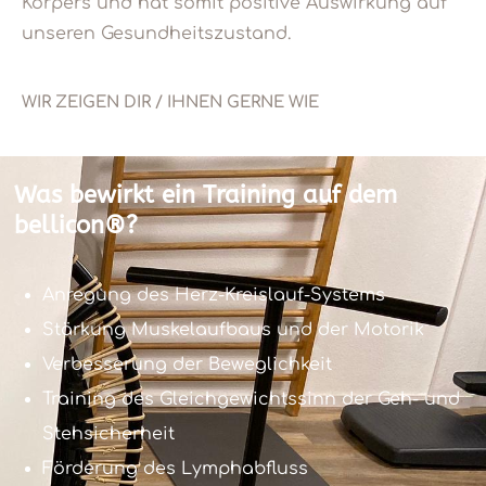
Körpers und hat somit positive Auswirkung auf
unseren Gesundheitszustand.
WIR ZEIGEN DIR / IHNEN GERNE WIE
Was bewirkt ein Training auf dem
bellicon®?
Anregung des Herz-Kreislauf-Systems
Stärkung Muskelaufbaus und der Motorik
Verbesserung der Beweglichkeit
Training des Gleichgewichtssinn der Geh- und
Stehsicherheit
Förderung des Lymphabfluss