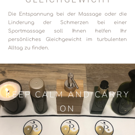
Die Entspannung bei der Massage oder die
Linderung der Schmerzen bei einer
Sportmassage soll Ihnen helfen Ihr
persönliches Gleichgewicht im turbulenten
Alltag zu finden.
KEEP CALM AND CARRY
ON